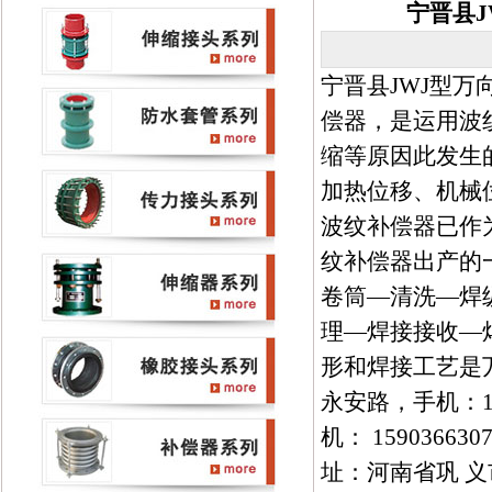
宁晋县
宁晋县JWJ型
偿器，是运用波
缩等原因此发生
加热位移、机械
波纹补偿器已作
纹补偿器出产的
卷筒—清洗—焊
理—焊接接收—
形和焊接工艺是
永安路，手机：1523
机： 15903663
址：河南省巩 义