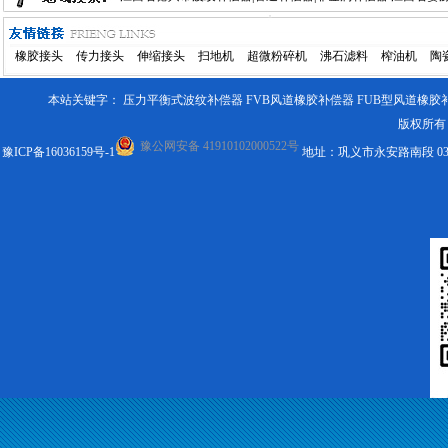
西省鄱阳县波纹补偿器|管道补偿器|非金属补偿器
江西省余干县
橡胶接头
传力接头
伸缩接头
扫地机
超微粉碎机
沸石滤料
榨油机
陶
波纹补偿器|管道补偿器|非金属补偿器
江西省铅山县波纹补偿器
本站关键字：
压力平衡式波纹补偿器
FVB风道橡胶补偿器
FUB型风道橡胶
管道补偿器|非金属补偿器
版权所有 
豫公网安备 41910102000522号
豫ICP备16036159号-1
地址：巩义市永安路南段 0371-643