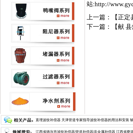
站:http://www.gy
上一篇：【
正定
下一篇：【
献 
直埋波纹补偿器
天津管道专家指导波纹补偿器的用法和安装
器的选型
江西省德兴市波纹补偿器|管道补偿器|非金属补偿器
万向铰链横向波纹补偿器
供热管道用波纹管补偿器
江西省婺源