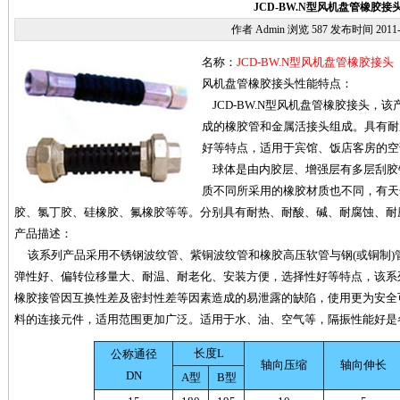
JCD-BW.N型风机盘管橡胶接
作者 Admin 浏览
587 发布时间
2011
名称：
JCD-BW.N型风机盘管橡胶接头
风机盘管橡胶接头性能特点：
JCD-BW.N型风机盘管橡胶接头，
成的橡胶管和金属活接头组成。具有耐
好等特点，适用于宾馆、饭店客房的空
球体是由内胶层、增强层有多层刮胶
质不同所采用的橡胶材质也不同，有天
胶、氯丁胶、硅橡胶、氟橡胶等等。分别具有耐热、耐酸、碱、耐腐蚀、耐
产品描述：
该系列产品采用不锈钢波纹管、紫铜波纹管和橡胶高压软管与钢(或铜制)
弹性好、偏转位移量大、耐温、耐老化、安装方便，选择性好等特点，该系
橡胶接管因互换性差及密封性差等因素造成的易泄露的缺陷，使用更为安全
料的连接元件，适用范围更加广泛。适用于水、油、空气等，隔振性能好是
长度L
公称通径
轴向压缩
轴向伸长
DN
A型
B型