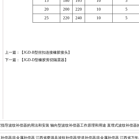
15
180
195
10
5
20
200
220
10
5
25
220
240
10
5
上一篇：【
JGD-B型丝扣连接橡胶接头
】
下一篇：【
JGD-D型橡胶剪切隔震器
】
家指导波纹补偿器的用法和安装
轴向型波纹补偿器工作原理和用途
直埋式波纹补偿器
道补偿器|非金属补偿器
补偿器
供热管道用波纹管补偿器行业标准
江西省婺源县波纹补偿器|管道补偿器|非金属补偿器
江西省万年