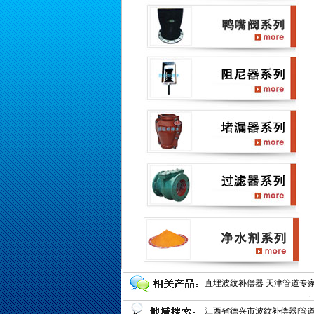
直埋波纹补偿器
天津管道专
器的选型
江西省德兴市波纹补偿器|管
万向铰链横向波纹