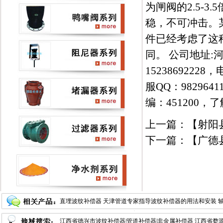
为闸阀的2.5-
稳，不可冲击。
件已经考虑了这
同。 公司地址:河
15238692228，电
服QQ：98296
编：451200，了解
上一篇：【
射阳
下一篇：【
广德
直埋波纹补偿器
天津管道专家指导波纹补偿器的用法和安装
器的选型
江西省德兴市波纹补偿器|管道补偿器|非金属补偿器
万向铰链横向波纹补偿器
供热管道用波纹管补偿器
江西省婺源