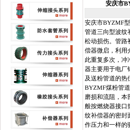
安庆市B
安庆市BYZMF
管道三向型波纹
松动损伤。管路
偿器微启，利用
此重复多次，冲
器主要用于电厂
及送粉管道的热
BYZMF煤粉
磨损和流阻，本
般按燃烧器接口热
纹补偿器的密封
作压力和一样的