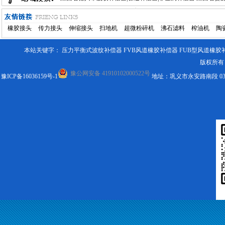
西省鄱阳县波纹补偿器|管道补偿器|非金属补偿器
江西省余干县
橡胶接头
传力接头
伸缩接头
扫地机
超微粉碎机
沸石滤料
榨油机
陶
波纹补偿器|管道补偿器|非金属补偿器
江西省铅山县波纹补偿器
本站关键字：
压力平衡式波纹补偿器
FVB风道橡胶补偿器
FUB型风道橡胶
管道补偿器|非金属补偿器
版权所有 
豫公网安备 41910102000522号
豫ICP备16036159号-1
地址：巩义市永安路南段 0371-643